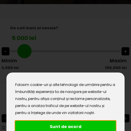
De cati bani ai nevoie?
5 000 lei
-
+
Minim
Maxim
2,000 lei
100,000 lei
Folosim cookie-uri și alte tehnologii de urmărire pentru a
îmbunătăți experiența ta de navigare pe website-ul
Pe ce perioada?
nostru, pentru afișa conținut și reclame personalizate,
12 luni
pentru a analiza traficul de pe website-ul nostru și
pentru a înțelege de unde vin vizitatorii noștri.
-
+
Sunt de acord
12 luni
60 luni