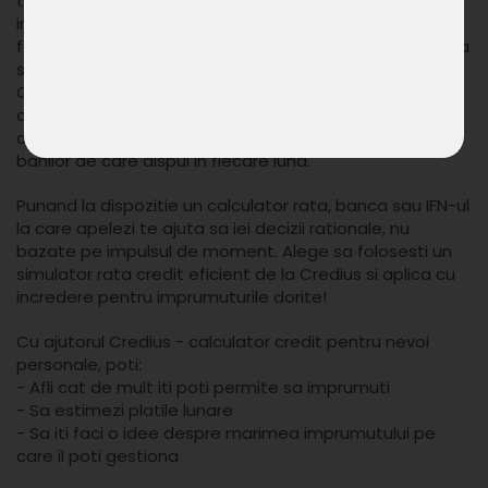
timp si iti ofera datele de care ai nevoie pentru un
imprumut reusit. Dar pentru asta este important sa fie
folosit inainte de a aplica la Credius. Doar asa vei putea
sa soliciti suma optima, pe perioada potrivita.
Calculeaza rata in functie de veniturile de care dispui
cu certitudine in momentul in care aplici si asigura-te
ca rata va reprezenta un procent sustenabil din totalul
banilor de care dispui in fiecare luna.
Punand la dispozitie un calculator rata, banca sau IFN-ul
la care apelezi te ajuta sa iei decizii rationale, nu
bazate pe impulsul de moment. Alege sa folosesti un
simulator rata credit eficient de la Credius si aplica cu
incredere pentru imprumuturile dorite!
Cu ajutorul Credius - calculator credit pentru nevoi
personale, poti:
- Afli cat de mult iti poti permite sa imprumuti
- Sa estimezi platile lunare
- Sa iti faci o idee despre marimea imprumutului pe
care il poti gestiona