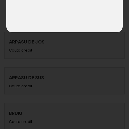
Alege localitate
Alege Localitatea
ARPASU DE JOS
Cauta credit
ARPASU DE SUS
Cauta credit
BRUIU
Cauta credit