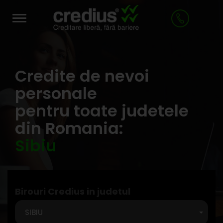
Toggle
navigation
Credite de nevoi
personale
pentru toate judetele
din Romania:
Sibiu
Birouri Credius in judetul
SIBIU