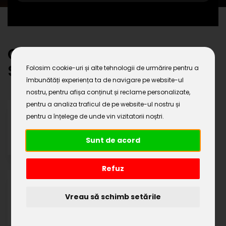
Credite rapide in judetul
Sibiu
Folosim cookie-uri și alte tehnologii de urmărire pentru a
îmbunătăți experiența ta de navigare pe website-ul
nostru, pentru afișa conținut și reclame personalizate,
pentru a analiza traficul de pe website-ul nostru și
pentru a înțelege de unde vin vizitatorii noștri.
MEDIAS
Cauta credit in
MEDIAS
Sunt de acord
Refuz
SIBIU
Vreau să schimb setările
Cauta credit in
SIBIU