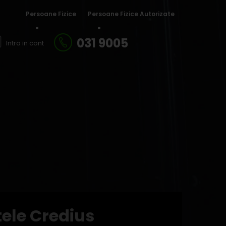
Persoane Fizice
Persoane Fizice Autorizate
031 9005
Intra in cont
tele Credius