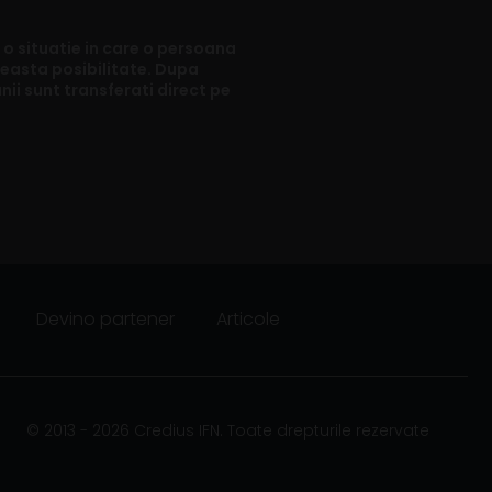
 o situatie in care o persoana
aceasta posibilitate. Dupa
nii sunt transferati direct pe
Devino partener
Articole
© 2013 - 2026 Credius IFN. Toate drepturile rezervate