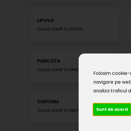
LIPOVA
Cauta credit in
LIPOVA
PANCOTA
Cauta credit in
PANCOTA
Folosim cookie-u
navigare pe webs
analiza traficul 
SANTANA
Sunt de acord
Cauta credit in
SANTANA